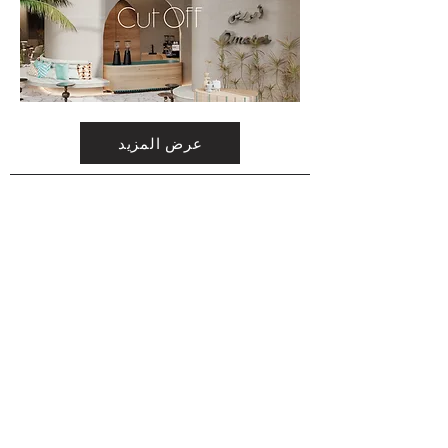
عرض المزيد
10
مقهى وودي
مشروع مقهى
جدة
يحكي هذا المشروع قصة من الانسجام بين
الحرفة وصنع القهوة لتخرج فكرة تصميم ترتكز
على ارتباط المستخدم وسكينه الفراغ من