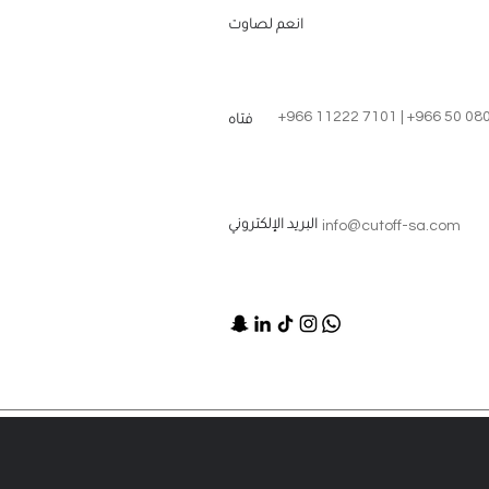
انعم لصاوت
+966 11222 7101 | +966 50 08
فتاه
info@cutoff-sa.com
البريد الإلكتروني